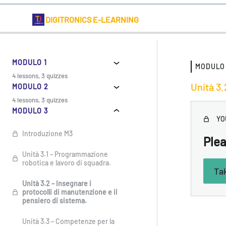
DIGITRONICS E-LEARNING
MODULO 1
MODULO
4 lessons, 3 quizzes
Introduzione M1
Unità 3.
MODULO 2
4 lessons, 3 quizzes
Unità 1.1 – Insegnamento e
Introduzione M2
MODULO 3
apprendimento per il futuro
YO
della forza lavoro.
Unità 2.1. Strumenti digitali
Introduzione M3
per coinvolgere gli studenti.
Plea
Unità 1.2 – Metodologie di
insegnamento e
Unità 3.1 – Programmazione
Unità 2.2 – Simulazione per la
apprendimento digitale per il
robotica e lavoro di squadra.
classe digitale.
futuro educatore.
Ta
Unità 3.2 – Insegnare i
Unità 2.3 – Linee guida
Unità 1.3 – Insegnamento e
protocolli di manutenzione e il
essenziali per una classe
apprendimento digitale nella
pensiero di sistema.
inclusiva (digitale).
pratica.
Unità 3.3 – Competenze per la