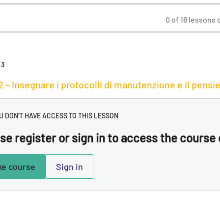
0 of 16 lessons
 3
2 – Insegnare i protocolli di manutenzione e il pensi
U DON’T HAVE ACCESS TO THIS LESSON
se register or sign in to access the course
ke course
Sign in