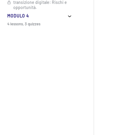
transizione digitale: Rischi e
opportunità.
MODULO 4
4 lessons, 3 quizzes
Introduzione M4
Unità 4.1. I principali attori
della meccatronica.
Unità 4.2. Evoluzione
dell'Industria 4.0:
Cambiamento delle
competenze e delle
aspettative.
Unità 4.3. Evoluzioni
dell'Industria 4.0: La doppia
transizione.