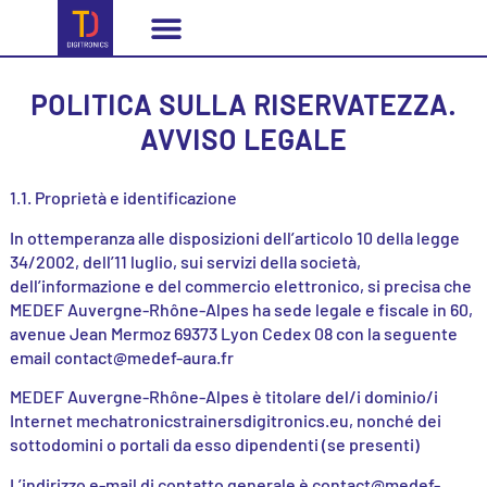
Il partenariato
Competenze dei formatori
Formazione online
POLITICA SULLA RISERVATEZZA.
AVVISO LEGALE
1.1. Proprietà e identificazione
In ottemperanza alle disposizioni dell’articolo 10 della legge
34/2002, dell’11 luglio, sui servizi della società,
dell’informazione e del commercio elettronico, si precisa che
MEDEF Auvergne-Rhône-Alpes ha sede legale e fiscale in 60,
avenue Jean Mermoz 69373 Lyon Cedex 08 con la seguente
email contact@medef-aura.fr
MEDEF Auvergne-Rhône-Alpes è titolare del/i dominio/i
Internet mechatronicstrainersdigitronics.eu, nonché dei
sottodomini o portali da esso dipendenti (se presenti)
L’indirizzo e-mail di contatto generale è contact@medef-