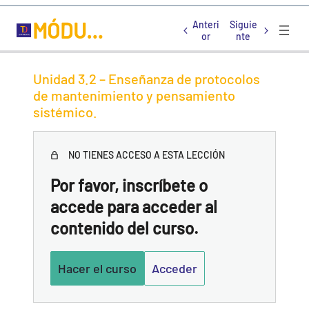
MÓDULO 3
Anteri
Siguie
or
nte
Unidad 3.1 – Programación robótica y trabajo en
Unidad 3.2 – Enseñanza de protocolos
equipo.
de mantenimiento y pensamiento
sistémico.
Unidad 3.2 – Enseñanza de protocolos de
mantenimiento y pensamiento sistémico.
NO TIENES ACCESO A ESTA LECCIÓN
Unidad 3.3 – Competencias para la transición digital:
Riesgos y oportunidades.
Por favor, inscríbete o
accede para acceder al
contenido del curso.
Hacer el curso
Acceder